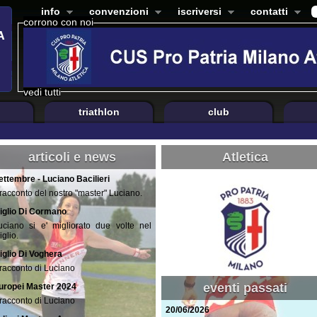
info
convenzioni
iscriversi
contatti
corrono con noi
vedi tutti
triathlon
club
articoli e news
Atletica
ettembre - Luciano Bacilieri
l racconto del nostro "master" Luciano.
iglio Di Cormano
uciano si e' migliorato due volte nel
iglio.
iglio Di Voghera
l racconto di Luciano
eventi passati
uropei Master 2024
l racconto di Luciano
20/06/2026