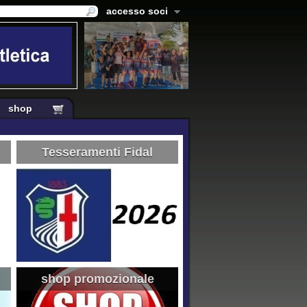
accesso soci
shop
Tesseramenti Fidal
shop promozionale