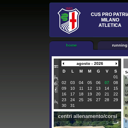
home
running
agosto - 2026
D
L
M
M
G
V
S
S
01
I
02
03
04
05
06
07
08
M
09
10
11
12
13
14
15
L
16
17
18
19
20
21
22
M
23
24
25
26
27
28
29
M
30
31
I
centri allenamento/corsi
E
I