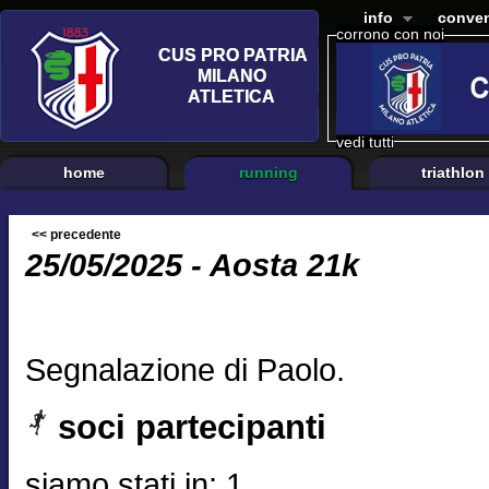
info
conven
corrono con noi
vedi tutti
home
running
triathlon
<< precedente
25/05/2025 - Aosta 21k
Segnalazione di Paolo.
soci partecipanti
siamo stati in: 1