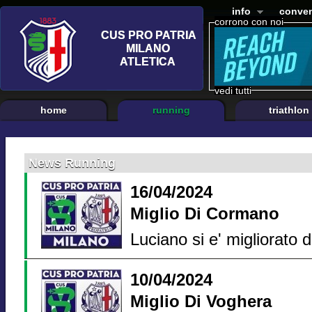
info
conven
corrono con noi
vedi tutti
home
running
triathlon
News Running
16/04/2024
Miglio Di Cormano
Luciano si e' migliorato d
10/04/2024
Miglio Di Voghera