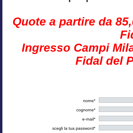
Quote a partire da 85
Fi
Ingresso Campi Mila
Fidal del 
nome*
cognome*
e-mail*
scegli la tua password*