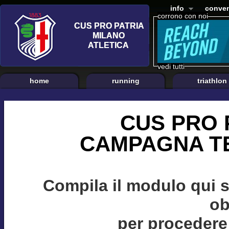
info
conven
corrono con noi
vedi tutti
home
running
triathlon
CUS PRO 
CAMPAGNA TE
Compila il modulo qui 
ob
per procedere 