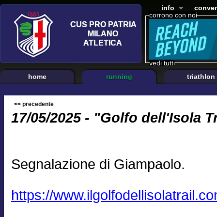
info
conven
corrono con noi
vedi tutti
home
running
triathlon
<< precedente
17/05/2025 - "Golfo dell'Isola Tr
Segnalazione di Giampaolo.
https://www.ilgolfodellisolatrail.c