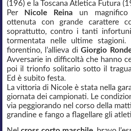
(196) e la Toscana Atletica Futura (1
Per
Nicole Reina
un magnifico s
ottenuta con grande carattere co
soprattutto, contro i tanti infortu
tormentata nelle ultime stagioni
fiorentino, l’allieva di
Giorgio Rondel
Avversarie in difficoltà che hanno 
poi il trionfo solitario sotto il tra
Ed è subito festa.
La vittoria di Nicole è stata nella gar
giornata dei campionati. Le condizi
via peggiorando nel corso della matti
grandine e fango a flagellare gli atleti
Nel
cross corto maschile
, bravo l’e