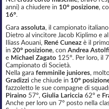
anni) a chiudere in
10° posizione
, c
16°
.
Gara
assoluta
, il campionato italian
Dietro al vincitore Jacob Kiplimo e 
Iliass Aouani,
René Cuneaz
è il primo
in
20° posizione
, con
Andrea Astolf
e
Michael Zagato
125°. Per loro, il 
Campionato di Società.
Nella gara
femminile juniores
, molt
Gradizzi
che chiude in
10° posizion
fazzoletto le sue compagne di squad
Piraino
57°,
Giulia Lariccia
62° e
Fr
Anche per loro un 7° posto nella cla