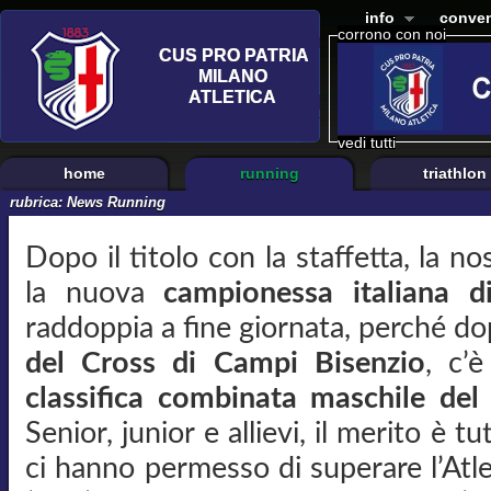
info
conven
corrono con noi
vedi tutti
home
running
triathlon
rubrica:
News Running
Dopo il titolo con la staffetta, la n
la nuova
campionessa italiana d
raddoppia a fine giornata, perché dop
del Cross di Campi Bisenzio
, c’è
classifica combinata maschile de
Senior, junior e allievi, il merito è 
ci hanno permesso di superare l’Atle