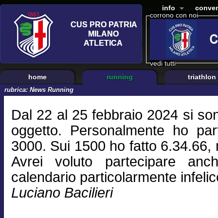
info
conven
corrono con noi
vedi tutti
home
running
triathlon
rubrica:
News Running
Dal 22 al 25 febbraio 2024 si son
oggetto. Personalmente ho par
3000. Sui 1500 ho fatto 6.34.66,
Avrei voluto partecipare an
calendario particolarmente infelic
Luciano Bacilieri