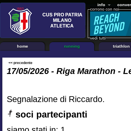
info
conven
corrono con noi
vedi tutti
home
running
triathlon
<< precedente
17/05/2026 - Riga Marathon - L
Segnalazione di Riccardo.
soci partecipanti
siamo stati in: 1