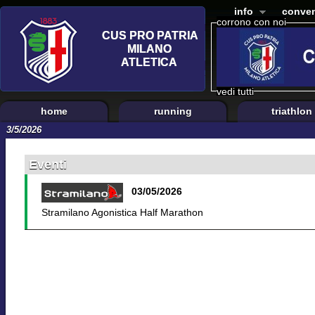
info
conven
corrono con noi
vedi tutti
home
running
triathlon
3/5/2026
Eventi
03/05/2026
Stramilano Agonistica Half Marathon