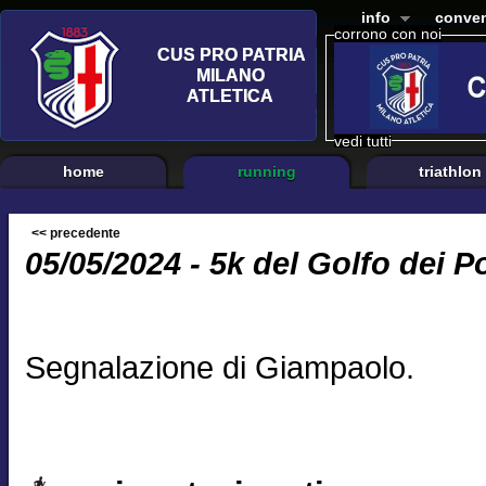
info
conven
corrono con noi
vedi tutti
home
running
triathlon
<< precedente
05/05/2024 - 5k del Golfo dei P
Segnalazione di Giampaolo.