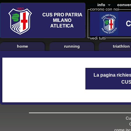
info
conven
corrono con noi
vedi tutti
home
running
triathlon
La pagina richies
CUS 
Cu
come iscr