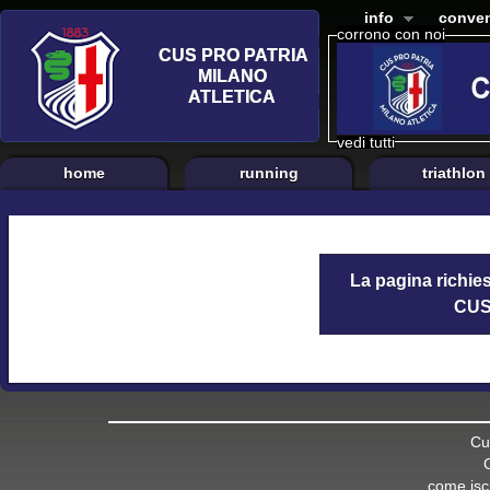
info
conven
corrono con noi
vedi tutti
home
running
triathlon
La pagina richies
CUS 
Cu
come iscr