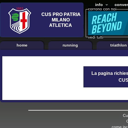
info
conven
corrono con noi
vedi tutti
home
running
triathlon
La pagina richies
CUS 
Cu
come iscr