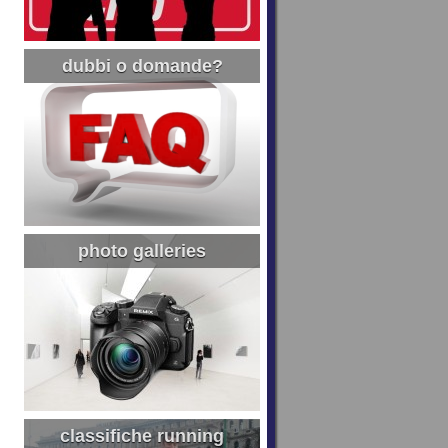
dubbi o domande?
photo galleries
classifiche running