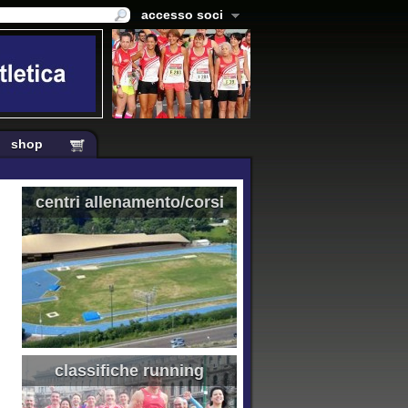
accesso soci
shop
centri allenamento/corsi
classifiche running