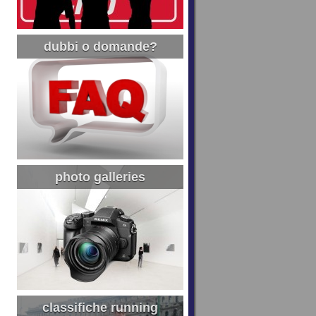
dubbi o domande?
photo galleries
classifiche running