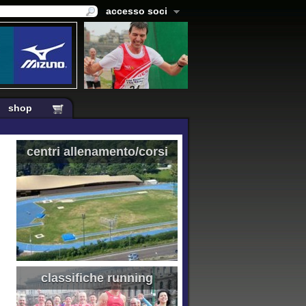
accesso soci
shop
centri allenamento/corsi
classifiche running