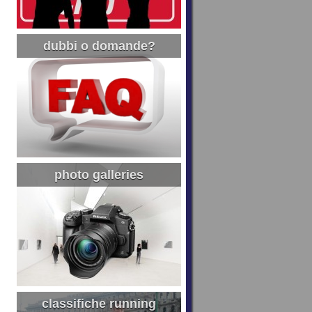
dubbi o domande?
photo galleries
classifiche running