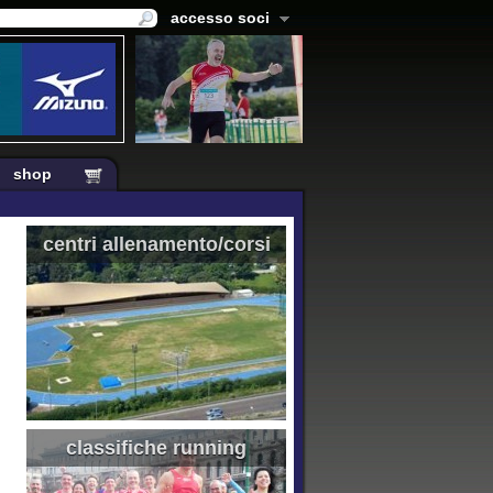
accesso soci
shop
centri allenamento/corsi
classifiche running