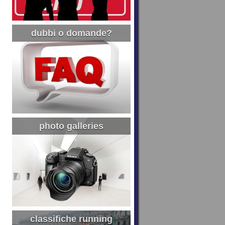
dubbi o domande?
photo galleries
classifiche running