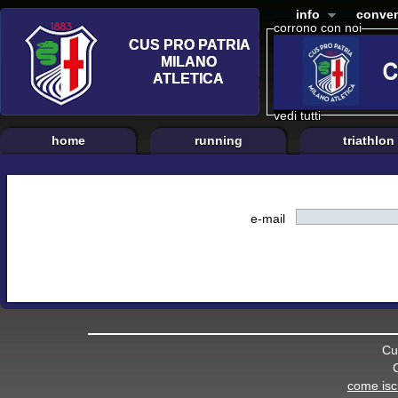
info
conven
corrono con noi
vedi tutti
home
running
triathlon
e-mail
Cu
come iscr