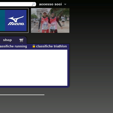
accesso soci
shop
lassifiche running
classifiche triathlon