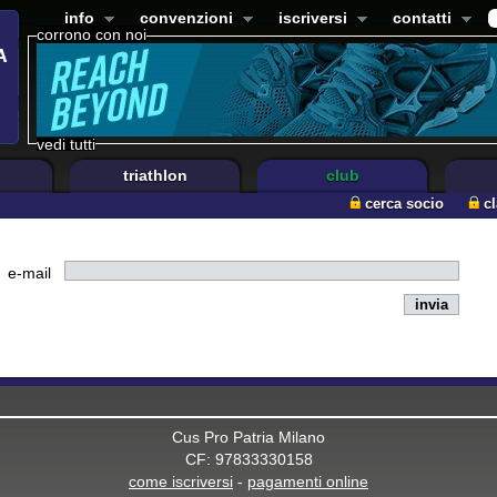
info
convenzioni
iscriversi
contatti
corrono con noi
vedi tutti
triathlon
club
cerca socio
c
e-mail
Cus Pro Patria Milano
CF: 97833330158
come iscriversi
-
pagamenti online