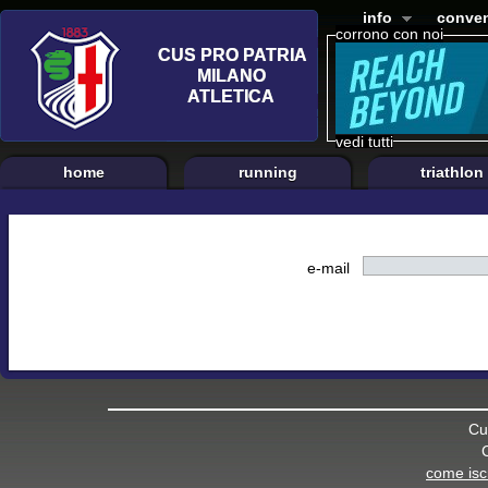
info
conven
corrono con noi
vedi tutti
home
running
triathlon
e-mail
Cu
come iscr