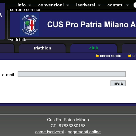
info
convenzioni
iscriversi
contatti
corrono con noi
vedi tutti
triathlon
club
cerca socio
c
e-mail
Cus Pro Patria Milano
CF: 97833330158
come iscriversi
-
pagamenti online