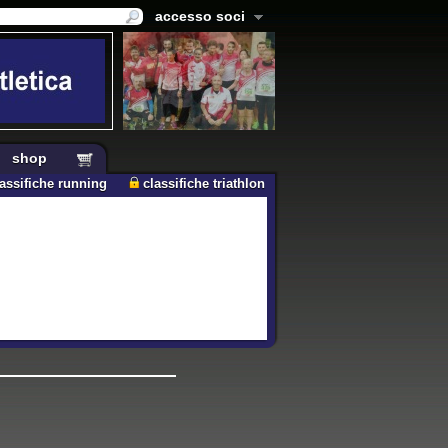
accesso soci
shop
lassifiche running
classifiche triathlon