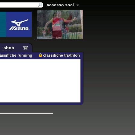
accesso soci
shop
lassifiche running
classifiche triathlon