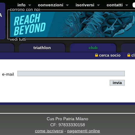
info
convenzioni
iscriversi
contatti
corrono con noi
vedi tutti
triathlon
club
cerca socio
c
e-mail
Cus Pro Patria Milano
CF: 97833330158
come iscriversi
-
pagamenti online