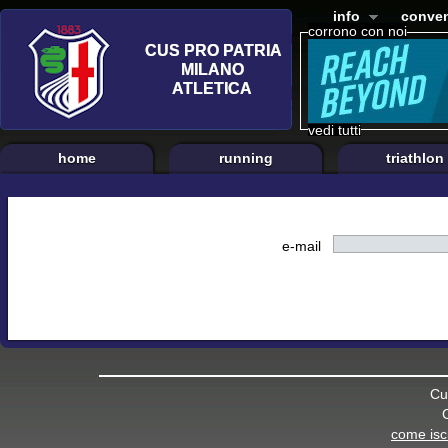
info
conven
corrono con noi
vedi tutti
home
running
triathlon
e-mail
Cu
come iscr