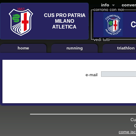
info
conven
corrono con noi
vedi tutti
home
running
triathlon
e-mail
Cu
come iscr