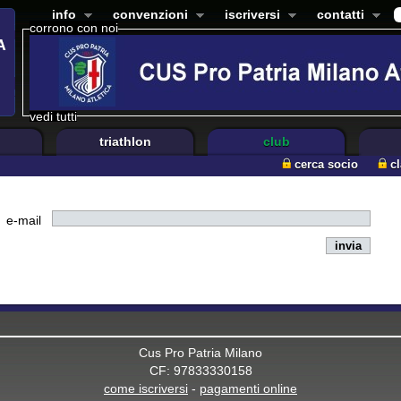
info
convenzioni
iscriversi
contatti
corrono con noi
vedi tutti
triathlon
club
cerca socio
c
e-mail
Cus Pro Patria Milano
CF: 97833330158
come iscriversi
-
pagamenti online