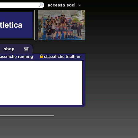
accesso soci
shop
lassifiche running
classifiche triathlon