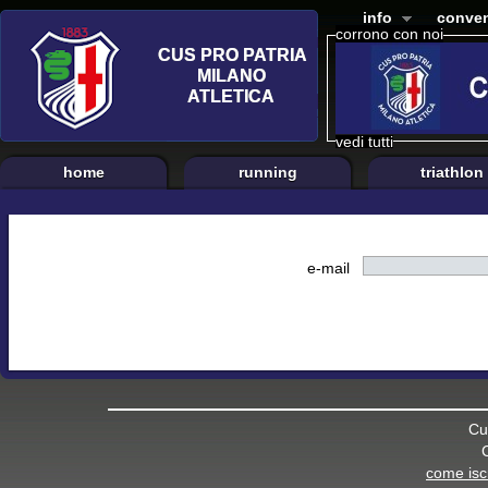
info
conven
corrono con noi
vedi tutti
home
running
triathlon
e-mail
Cu
come iscr