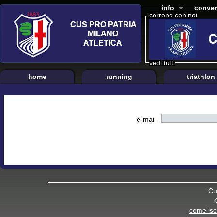
info
conven
corrono con noi
vedi tutti
home
running
triathlon
e-mail
Cu
come iscr