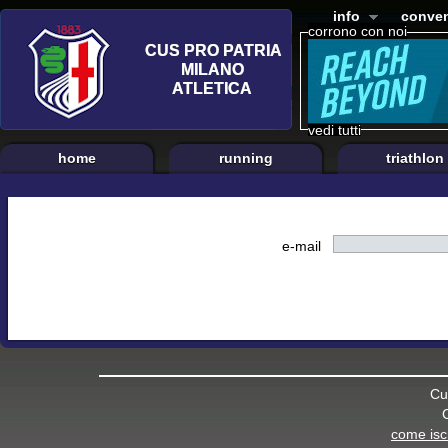
info
conven
corrono con noi
vedi tutti
home
running
triathlon
e-mail
Cu
come iscr