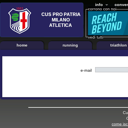
info
conven
corrono con noi
vedi tutti
home
running
triathlon
e-mail
Cu
come iscr