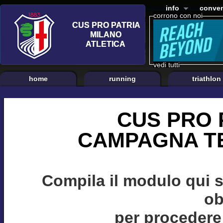
info
conven
corrono con noi
vedi tutti
home
running
triathlon
CUS PRO 
CAMPAGNA TE
Compila il modulo qui 
ob
per procedere 