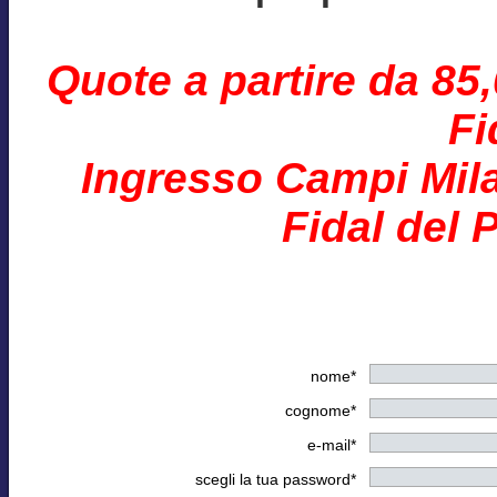
Quote a partire da 85
Fi
Ingresso Campi Mila
Fidal del 
nome*
cognome*
e-mail*
scegli la tua password*