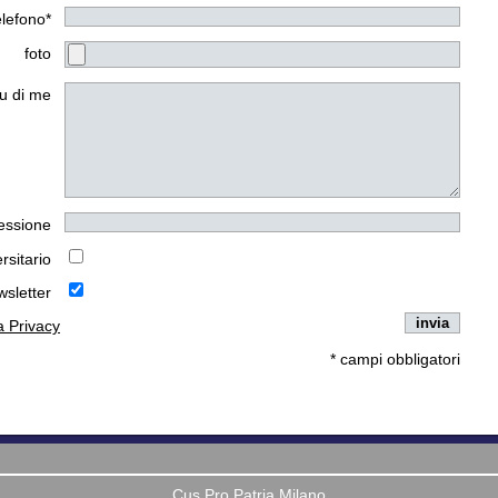
elefono*
foto
u di me
essione
rsitario
wsletter
la Privacy
* campi obbligatori
Cus Pro Patria Milano