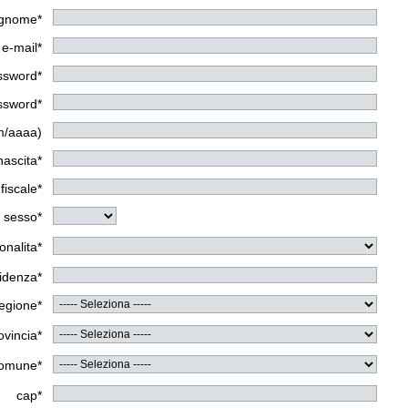
gnome*
e-mail*
assword*
assword*
m/aaaa)
nascita*
fiscale*
sesso*
onalita*
sidenza*
egione*
ovincia*
omune*
cap*