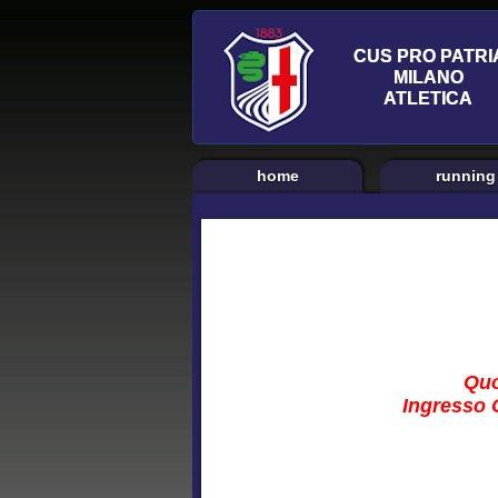
home
running
Quo
Ingresso C