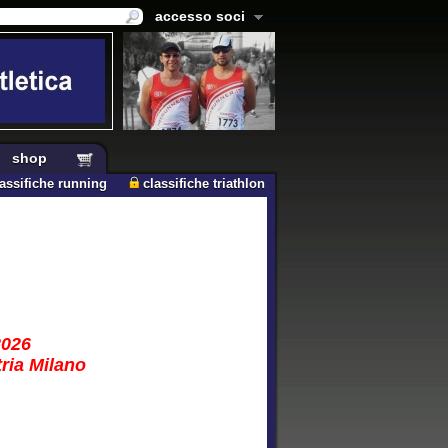
accesso soci
shop
lassifiche running
classifiche triathlon
2026
tria Milano