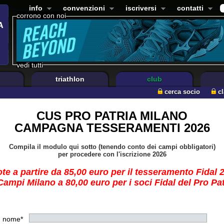
info
convenzioni
iscriversi
contatti
corrono con noi
vedi tutti
triathlon
club
cerca socio
c
CUS PRO PATRIA MILANO
CAMPAGNA TESSERAMENTI 2026
Compila il modulo qui sotto (tenendo conto dei campi obbligatori)
per procedere con l'iscrizione 2026
te a partire da 85,00 euro per il tesseramento Fidal 
ampi Milano a 80,00 euro per i soci Fidal del Pro Pa
nome*