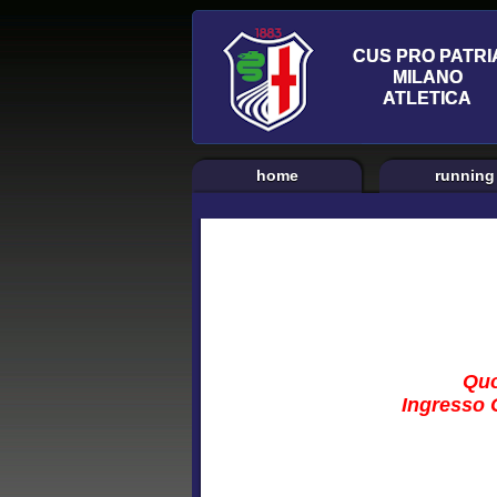
home
running
Quo
Ingresso C