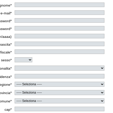
gnome*
e-mail*
assword*
assword*
m/aaaa)
nascita*
fiscale*
sesso*
onalita*
sidenza*
egione*
ovincia*
omune*
cap*