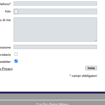
elefono*
foto
u di me
essione
rsitario
wsletter
la Privacy
* campi obbligatori
Cus Pro Patria Milano