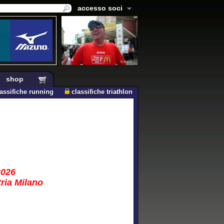
accesso soci
shop
lassifiche running
classifiche triathlon
2026
tria Milano