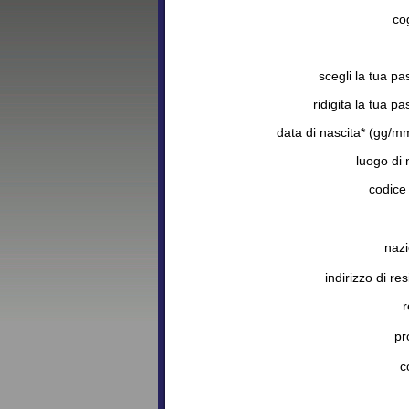
co
scegli la tua p
ridigita la tua p
data di nascita* (gg/m
luogo di 
codice 
nazi
indirizzo di re
r
pr
c