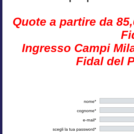
Quote a partire da 85
Fi
Ingresso Campi Mila
Fidal del 
nome*
cognome*
e-mail*
scegli la tua password*