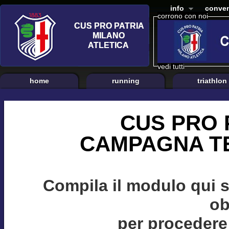
info
conven
corrono con noi
vedi tutti
home
running
triathlon
CUS PRO 
CAMPAGNA TE
Compila il modulo qui 
ob
per procedere 