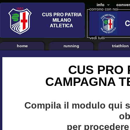
info
conven
corrono con noi
vedi tutti
home
running
triathlon
CUS PRO 
CAMPAGNA TE
Compila il modulo qui 
ob
per procedere 