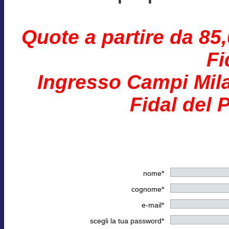
Quote a partire da 85
Fi
Ingresso Campi Mila
Fidal del 
nome*
cognome*
e-mail*
scegli la tua password*