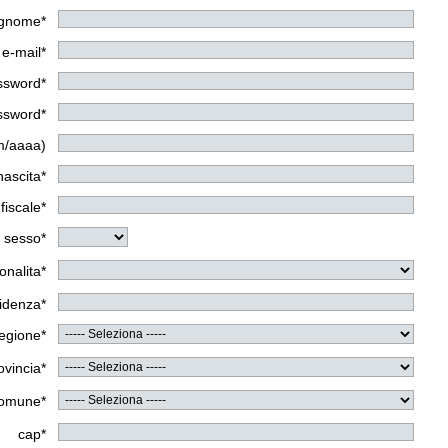
gnome*
e-mail*
assword*
assword*
m/aaaa)
nascita*
fiscale*
sesso*
onalita*
sidenza*
egione*
ovincia*
omune*
cap*