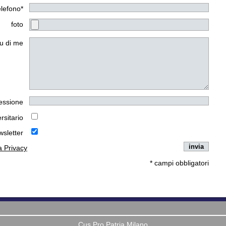
elefono*
foto
u di me
essione
rsitario
wsletter
la Privacy
* campi obbligatori
Cus Pro Patria Milano