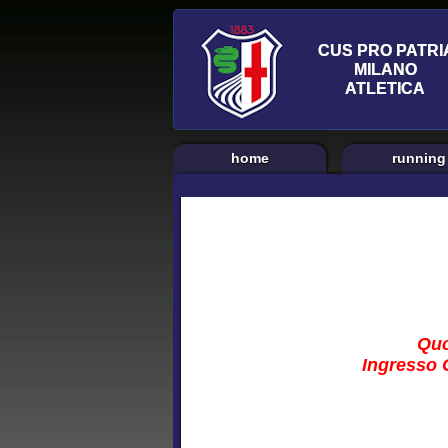
home
running
Quo
Ingresso C