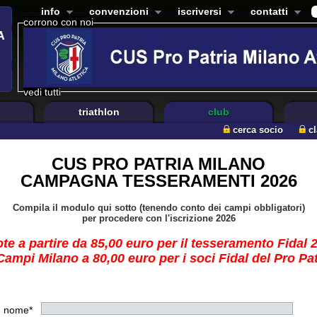
info
convenzioni
iscriversi
contatti
corrono con noi
vedi tutti
triathlon
club
cerca socio
c
CUS PRO PATRIA MILANO
CAMPAGNA TESSERAMENTI 2026
Compila il modulo qui sotto (tenendo conto dei campi obbligatori)
per procedere con l'iscrizione 2026
te a partire da 85,00 euro per il tesseramento Fidal 
ampi Milano a 80,00 euro per i soci Fidal del Pro Pa
nome*