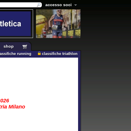
accesso soci
shop
lassifiche running
classifiche triathlon
2026
tria Milano