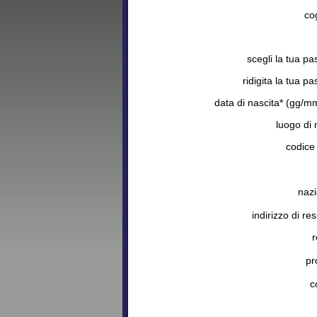
co
scegli la tua p
ridigita la tua p
data di nascita* (gg/m
luogo di 
codice 
nazi
indirizzo di re
r
pr
c