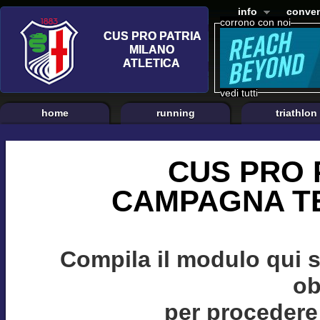
info
conven
corrono con noi
vedi tutti
home
running
triathlon
CUS PRO 
CAMPAGNA TE
Compila il modulo qui 
ob
per procedere 