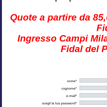
Quote a partire da 85
Fi
Ingresso Campi Mila
Fidal del 
nome*
cognome*
e-mail*
scegli la tua password*