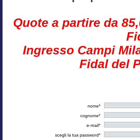
Quote a partire da 85
Fi
Ingresso Campi Mila
Fidal del 
nome*
cognome*
e-mail*
scegli la tua password*