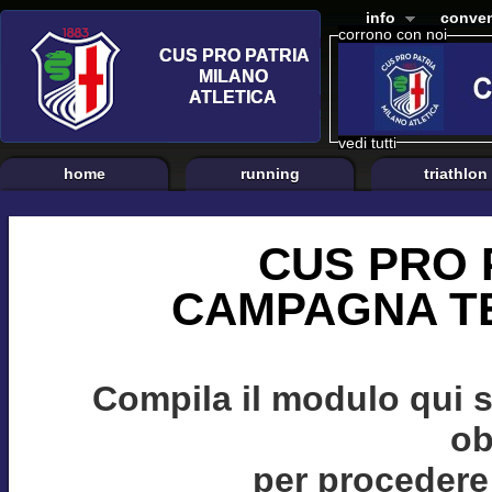
info
conven
corrono con noi
vedi tutti
home
running
triathlon
CUS PRO 
CAMPAGNA TE
Compila il modulo qui 
ob
per procedere 