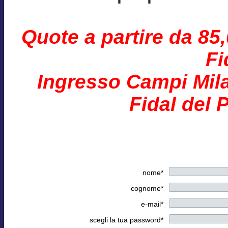
Quote a partire da 85
Fi
Ingresso Campi Mila
Fidal del 
nome*
cognome*
e-mail*
scegli la tua password*