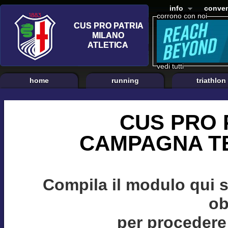
info
conven
corrono con noi
vedi tutti
home
running
triathlon
CUS PRO 
CAMPAGNA TE
Compila il modulo qui 
ob
per procedere 