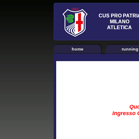
home
running
Quo
Ingresso C