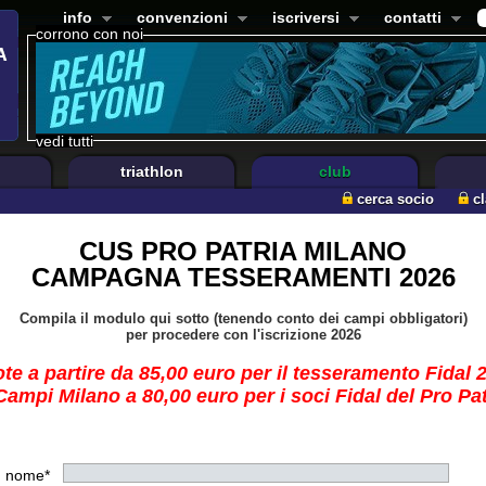
info
convenzioni
iscriversi
contatti
corrono con noi
vedi tutti
triathlon
club
cerca socio
c
CUS PRO PATRIA MILANO
CAMPAGNA TESSERAMENTI 2026
Compila il modulo qui sotto (tenendo conto dei campi obbligatori)
per procedere con l'iscrizione 2026
te a partire da 85,00 euro per il tesseramento Fidal 
ampi Milano a 80,00 euro per i soci Fidal del Pro Pa
nome*