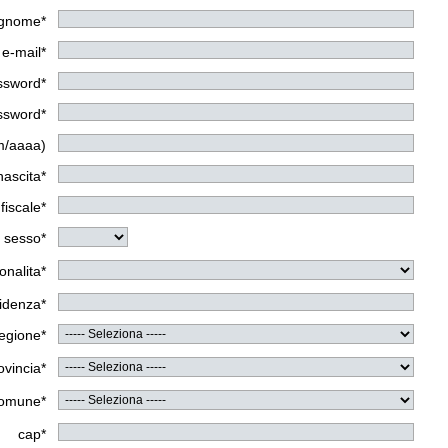
gnome*
e-mail*
assword*
assword*
m/aaaa)
nascita*
fiscale*
sesso*
onalita*
sidenza*
egione*
ovincia*
omune*
cap*