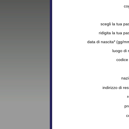
co
scegli la tua p
ridigita la tua p
data di nascita* (gg/m
luogo di 
codice 
nazi
indirizzo di re
r
pr
c