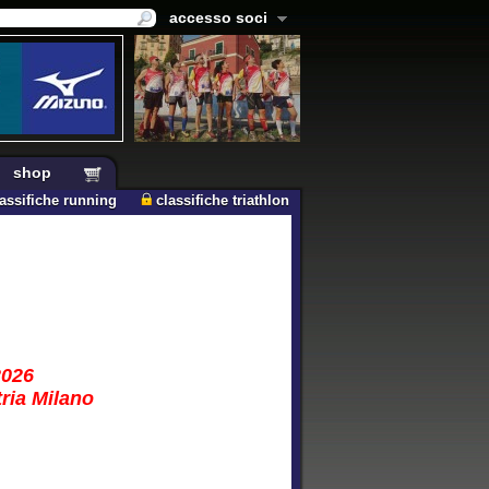
accesso soci
shop
lassifiche running
classifiche triathlon
2026
tria Milano