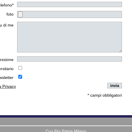
elefono*
foto
u di me
essione
rsitario
wsletter
la Privacy
* campi obbligatori
Cus Pro Patria Milano