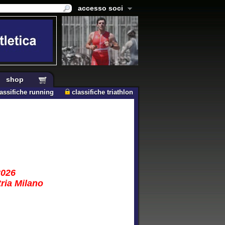
accesso soci
shop
lassifiche running
classifiche triathlon
2026
tria Milano