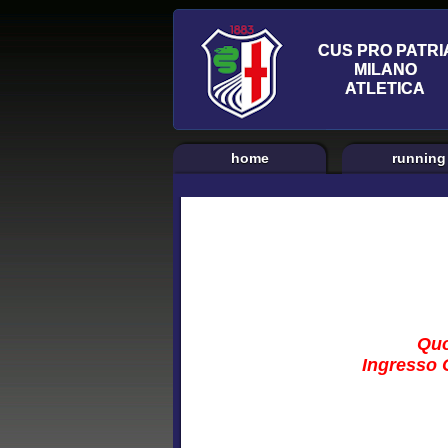
home
running
Quo
Ingresso C