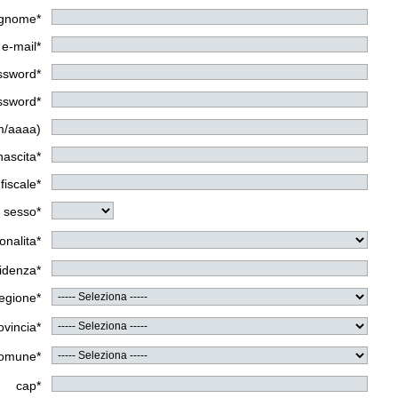
gnome*
e-mail*
assword*
assword*
m/aaaa)
nascita*
fiscale*
sesso*
onalita*
sidenza*
egione*
ovincia*
omune*
cap*