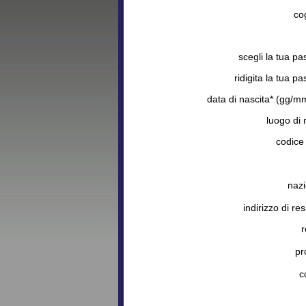
co
scegli la tua p
ridigita la tua p
data di nascita* (gg/m
luogo di 
codice 
nazi
indirizzo di re
r
pr
c