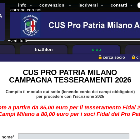
info
convenzioni
iscriversi
contatti
corrono con noi
vedi tutti
triathlon
club
cerca socio
c
CUS PRO PATRIA MILANO
CAMPAGNA TESSERAMENTI 2026
Compila il modulo qui sotto (tenendo conto dei campi obbligatori)
per procedere con l'iscrizione 2026
te a partire da 85,00 euro per il tesseramento Fidal 
ampi Milano a 80,00 euro per i soci Fidal del Pro Pa
nome*