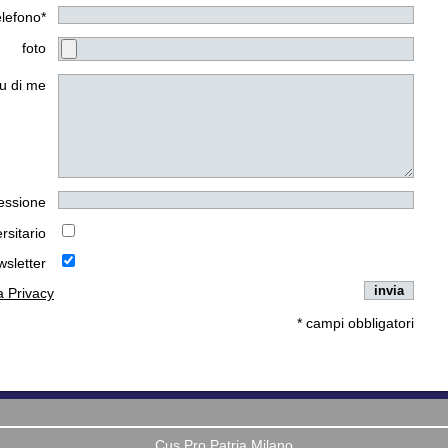
elefono*
foto
u di me
essione
rsitario
wsletter
la Privacy
* campi obbligatori
Cus Pro Patria Milano