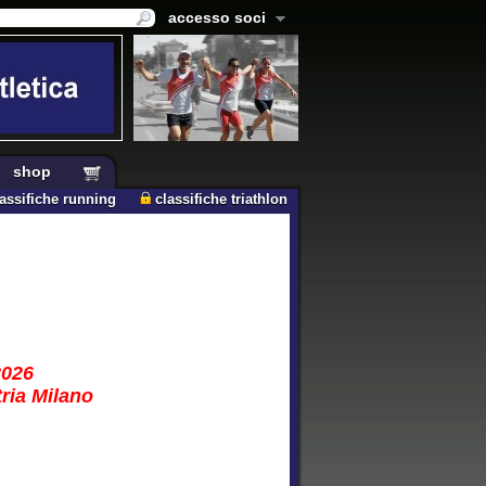
accesso soci
shop
lassifiche running
classifiche triathlon
2026
tria Milano