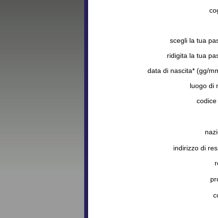
co
scegli la tua p
ridigita la tua p
data di nascita* (gg/m
luogo di 
codice 
nazi
indirizzo di re
r
pr
c