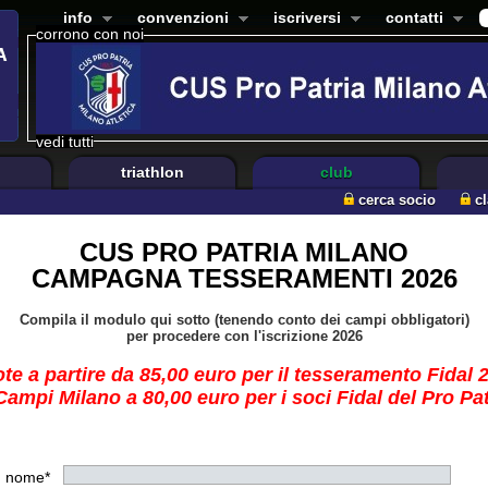
info
convenzioni
iscriversi
contatti
corrono con noi
vedi tutti
triathlon
club
cerca socio
c
CUS PRO PATRIA MILANO
CAMPAGNA TESSERAMENTI 2026
Compila il modulo qui sotto (tenendo conto dei campi obbligatori)
per procedere con l'iscrizione 2026
te a partire da 85,00 euro per il tesseramento Fidal 
ampi Milano a 80,00 euro per i soci Fidal del Pro Pa
nome*