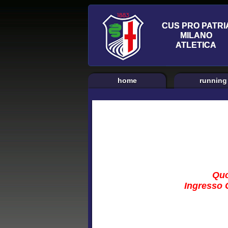
home
running
Quo
Ingresso C