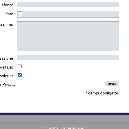
elefono*
foto
u di me
essione
rsitario
wsletter
la Privacy
* campi obbligatori
Cus Pro Patria Milano