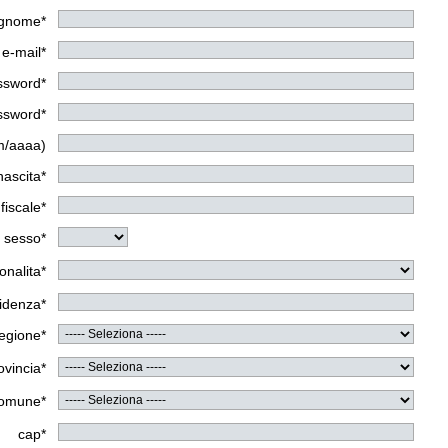
gnome*
e-mail*
assword*
assword*
m/aaaa)
nascita*
fiscale*
sesso*
onalita*
sidenza*
egione*
ovincia*
omune*
cap*