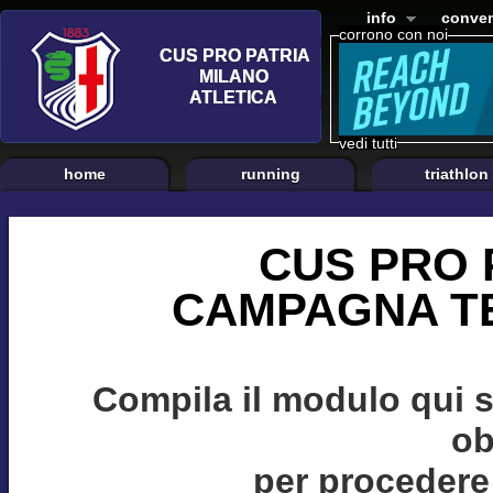
info
conven
corrono con noi
vedi tutti
home
running
triathlon
CUS PRO 
CAMPAGNA TE
Compila il modulo qui 
ob
per procedere 