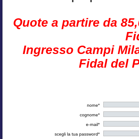
Quote a partire da 85
Fi
Ingresso Campi Mila
Fidal del 
nome*
cognome*
e-mail*
scegli la tua password*