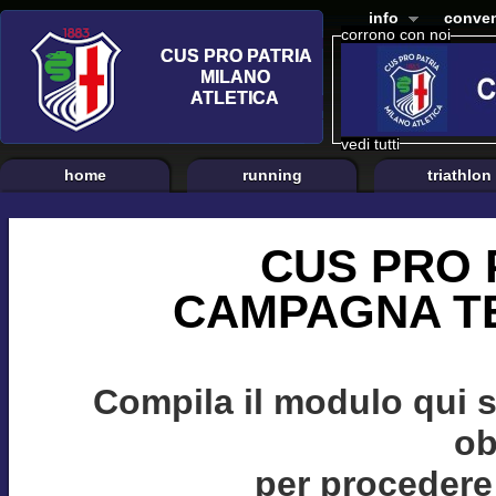
info
conven
corrono con noi
vedi tutti
home
running
triathlon
CUS PRO 
CAMPAGNA TE
Compila il modulo qui 
ob
per procedere 