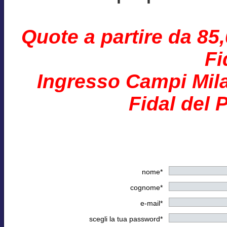
Quote a partire da 85
Fi
Ingresso Campi Mila
Fidal del 
nome*
cognome*
e-mail*
scegli la tua password*