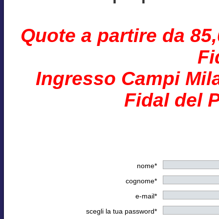
Quote a partire da 85
Fi
Ingresso Campi Mila
Fidal del 
nome*
cognome*
e-mail*
scegli la tua password*