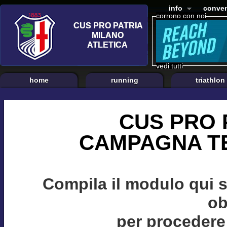
info
conven
corrono con noi
vedi tutti
home
running
triathlon
CUS PRO 
CAMPAGNA TE
Compila il modulo qui 
ob
per procedere 