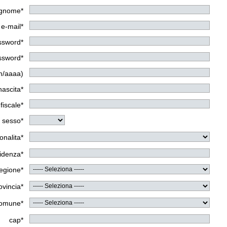
gnome*
e-mail*
assword*
assword*
m/aaaa)
nascita*
fiscale*
sesso*
onalita*
sidenza*
egione*
ovincia*
omune*
cap*