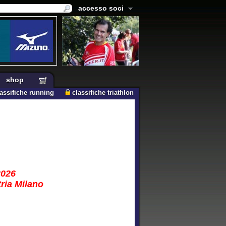
accesso soci
shop
lassifiche running
classifiche triathlon
2026
tria Milano