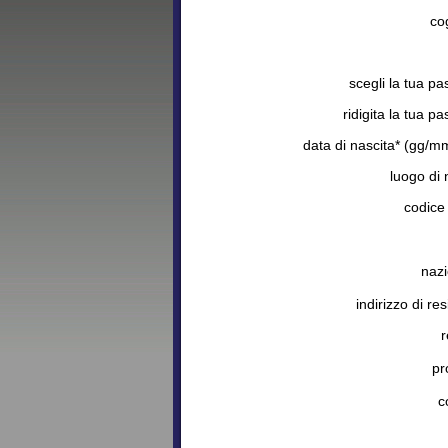
co
scegli la tua p
ridigita la tua p
data di nascita* (gg/m
luogo di 
codice 
nazi
indirizzo di re
r
pr
c