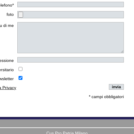
elefono*
foto
u di me
essione
rsitario
wsletter
la Privacy
* campi obbligatori
Cus Pro Patria Milano