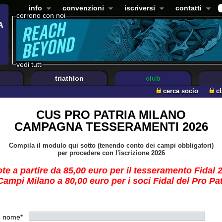
info
convenzioni
iscriversi
contatti
corrono con noi
vedi tutti
triathlon
club
cerca socio
c
CUS PRO PATRIA MILANO
CAMPAGNA TESSERAMENTI 2026
Compila il modulo qui sotto (tenendo conto dei campi obbligatori)
per procedere con l'iscrizione 2026
te a partire da 85,00 euro per il tesseramento Fidal 
ampi Milano a 80,00 euro per i soci Fidal del Pro Pa
nome*