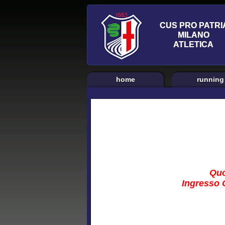
home
running
Quo
Ingresso C