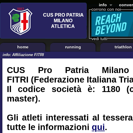
info
conven
corrono con noi
vedi tutti
home
running
triathlon
info: Affiliazione FITRI
CUS Pro Patria Milano e
FITRI (Federazione Italiana Tri
Il codice società è: 1180 (
master).
Gli atleti interessati al tess
tutte le informazioni
qui
.