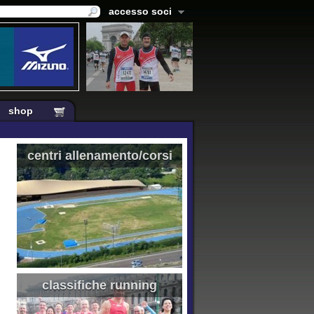
accesso soci
shop
centri allenamento/corsi
classifiche running