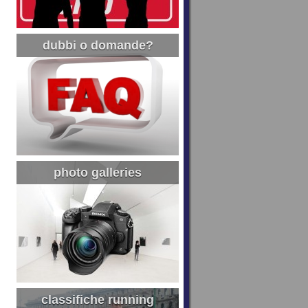
dubbi o domande?
photo galleries
classifiche running