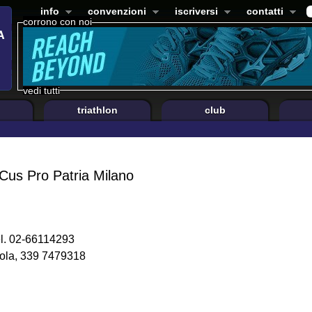
info
convenzioni
iscriversi
contatti
corrono con noi
vedi tutti
triathlon
club
s Pro Patria Milano
el. 02-66114293
ola, 339 7479318