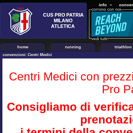
info
conven
corrono con noi
vedi tutti
home
running
triathlon
convenzioni: Centri Medici
Centri Medici con prezz
Pro Pa
Consigliamo di verifi
prenotazi
i termini della conv