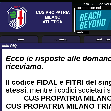
info
conven
corrono con noi
vedi tutti
home
running
triathlon
info: FAQ
Ecco le risposte alle domand
riceviamo.
Il codice FIDAL e FITRI del sing
stessi
, mentre i codici societari 
CUS PROPATRIA MILANO
CUS PROPATRIA MILANO TRIA