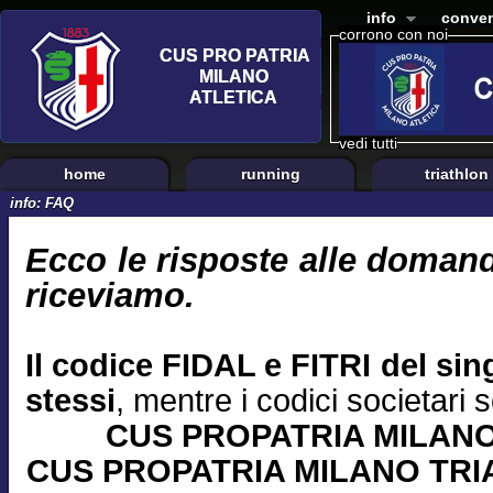
info
conven
corrono con noi
vedi tutti
home
running
triathlon
info: FAQ
Ecco le risposte alle domand
riceviamo.
Il codice FIDAL e FITRI del sing
stessi
, mentre i codici societari 
CUS PROPATRIA MILANO
CUS PROPATRIA MILANO TRIA